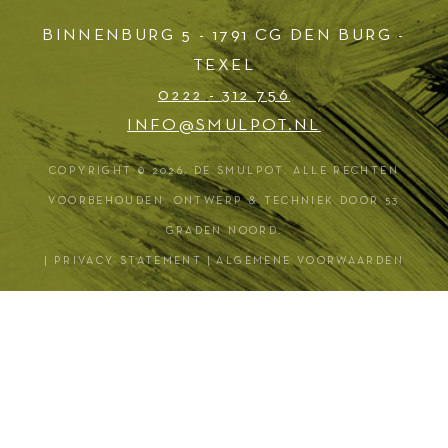
BINNENBURG 5 - 1791 CG DEN BURG -
TEXEL
0222 - 312 756
INFO@SMULPOT.NL
COPYRIGHT © 2026,
DE SMULPOT
. ALLE RECHTEN
VOORBEHOUDEN. ONTWERP & TECHNIEK DOOR
53
GRADEN NOORD
.
|
PRIVACY STATEMENT
|
ALGEMENE VOORWAARDEN