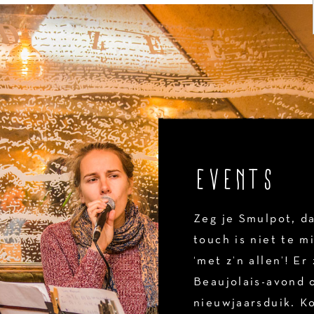
EVENTS
Zeg je Smulpot, da
touch is niet te m
‘met z’n allen’! E
Beaujolais-avond 
nieuwjaarsduik. K