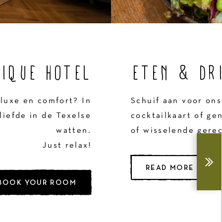
IQUE HOTEL
ETEN & DR
luxe en comfort? In
Schuif aan voor o
liefde in de Texelse
cocktailkaart of ge
watten.
of wisselende gere
Just relax!
READ MORE
BOOK YOUR ROOM