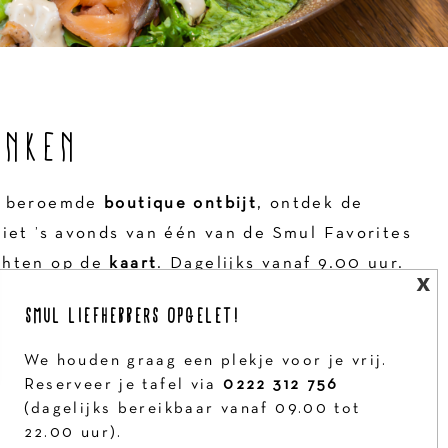
INKEN
ns beroemde
boutique ontbijt
, ontdek de
niet ’s avonds van één van de Smul Favorites
chten op de
kaart
. Dagelijks vanaf 9.00 uur.
SMUL LIEFHEBBERS OPGELET!
BOOK YOUR TABLE
We houden graag een plekje voor je vrij.
Reserveer je tafel via
0222 312 756
(dagelijks bereikbaar vanaf 09.00 tot
22.00 uur).