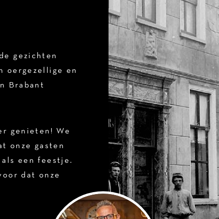
de gezichten
 oergezellige en
en Brabant
er genieten! We
at onze gasten
als een feestje.
voor dat onze