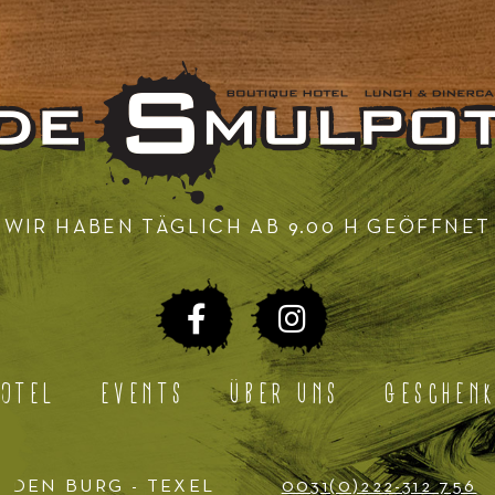
WIR HABEN TÄGLICH AB 9.00 H GEÖFFNET
OTEL
EVENTS
ÜBER UNS
GESCHENK
G DEN BURG - TEXEL
0031(0)222-312 756